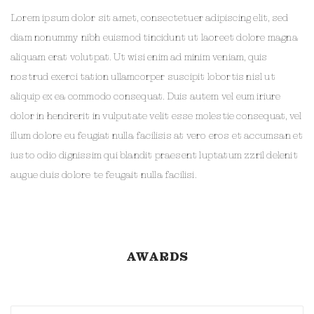
Lorem ipsum dolor sit amet, consectetuer adipiscing elit, sed
diam nonummy nibh euismod tincidunt ut laoreet dolore magna
aliquam erat volutpat. Ut wisi enim ad minim veniam, quis
nostrud exerci tation ullamcorper suscipit lobortis nisl ut
aliquip ex ea commodo consequat. Duis autem vel eum iriure
dolor in hendrerit in vulputate velit esse molestie consequat, vel
illum dolore eu feugiat nulla facilisis at vero eros et accumsan et
iusto odio dignissim qui blandit praesent luptatum zzril delenit
augue duis dolore te feugait nulla facilisi.
AWARDS