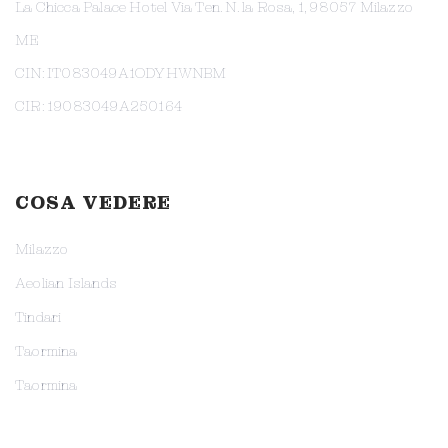
La Chicca Palace Hotel Via Ten. N. la Rosa, 1, 98057 Milazzo
ME
CIN: IT083049A1ODYHWNBM
CIR: 19083049A250164
COSA VEDERE
Milazzo
Aeolian Islands
Tindari
Taormina
Taormina