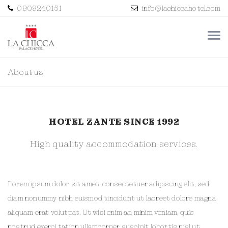
0909240151
info@lachiccahotel.com
About us
HOTEL ZANTE SINCE 1992
High quality accommodation services.
Lorem ipsum dolor sit amet, consectetuer adipiscing elit, sed
diam nonummy nibh euismod tincidunt ut laoreet dolore magna
aliquam erat volutpat. Ut wisi enim ad minim veniam, quis
nostrud exerci tation ullamcorper suscipit lobortis nisl ut