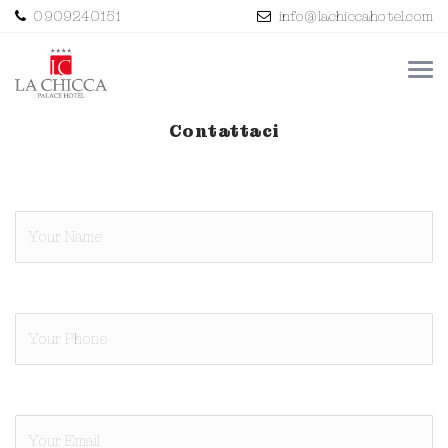
0909240151
info@lachiccahotel.com
Contattaci