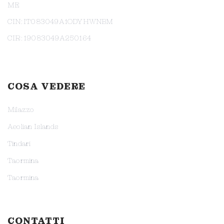
ME
CIN: IT083049A1ODYHWNBM
CIR: 19083049A250164
COSA VEDERE
Milazzo
Aeolian Islands
Tindari
Taormina
Taormina
CONTATTI