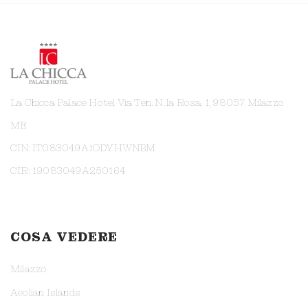
La Chicca Palace Hotel Via Ten. N. la Rosa, 1, 98057 Milazzo
ME
CIN: IT083049A1ODYHWNBM
CIR: 19083049A250164
COSA VEDERE
Milazzo
Aeolian Islands