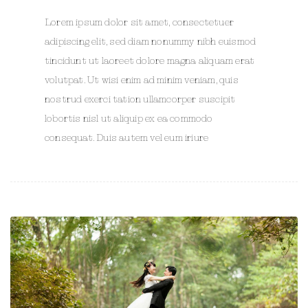
Lorem ipsum dolor sit amet, consectetuer
adipiscing elit, sed diam nonummy nibh euismod
tincidunt ut laoreet dolore magna aliquam erat
volutpat. Ut wisi enim ad minim veniam, quis
nostrud exerci tation ullamcorper suscipit
lobortis nisl ut aliquip ex ea commodo
consequat. Duis autem vel eum iriure