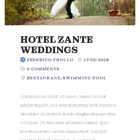
HOTEL ZANTE
WEDDINGS
FEDERICO FROLLO
17/02/2018
0 COMMENTS
RESTAURANT
,
SWIMMING POOL
Lorem ipsum dolor sit amet, consectetuer
adipiscing elit, sed diam nonummy nibh euismod
tincidunt ut laoreet dolore magna aliquam erat
volutpat. Ut wisi enim ad minim veniam, quis
nostrud exerci tation ullamcorper suscipit
lobortis nisl ut aliquip ex ea commodo