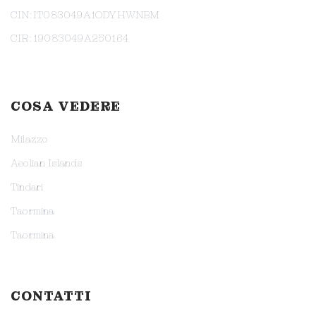
CIN: IT083049A1ODYHWNBM
CIR: 19083049A250164
COSA VEDERE
Milazzo
Aeolian Islands
Tindari
Taormina
Taormina
CONTATTI