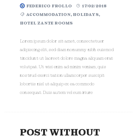
FEDERICO FROLLO
17/02/2018
ACCOMMODATION
,
HOLIDAYS
,
HOTEL ZANTE ROOMS
Lorem ipsum dolor sit amet, consectetuer
adipiscing elit, sed diam nonummy nibh euismod
tincidunt ut laoreet dolore magna aliquam erat
volutpat. Ut wisi enim ad minim veniam, quis
nostrud exerci tation ullamcorper suscipit
lobortis nisl ut aliquip ex ea commodo
consequat. Duis autem vel eum iriure
POST WITHOUT