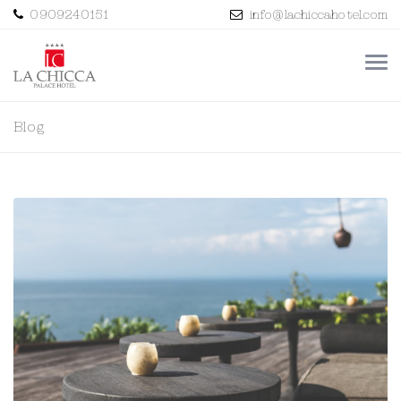
0909240151
info@lachiccahotel.com
Blog