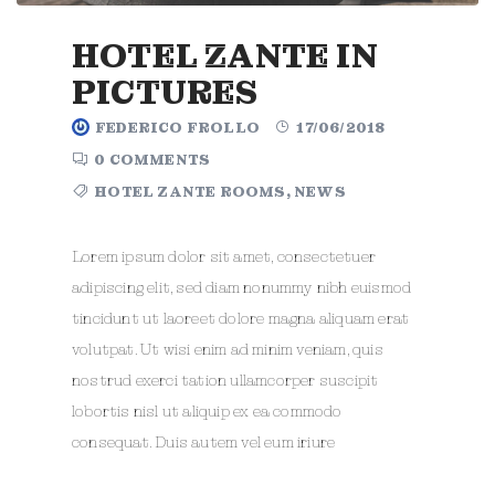
HOTEL ZANTE IN
PICTURES
FEDERICO FROLLO
17/06/2018
0 COMMENTS
HOTEL ZANTE ROOMS
,
NEWS
Lorem ipsum dolor sit amet, consectetuer
adipiscing elit, sed diam nonummy nibh euismod
tincidunt ut laoreet dolore magna aliquam erat
volutpat. Ut wisi enim ad minim veniam, quis
nostrud exerci tation ullamcorper suscipit
lobortis nisl ut aliquip ex ea commodo
consequat. Duis autem vel eum iriure