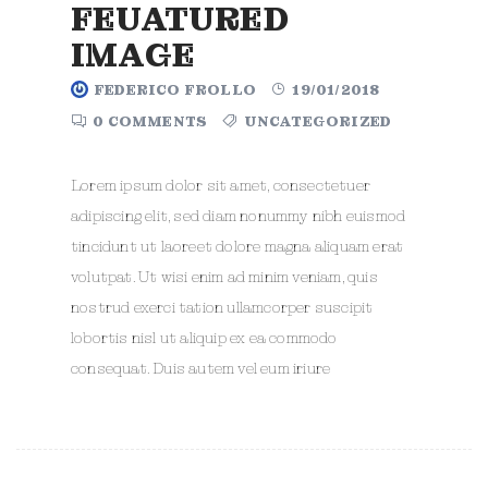
FEUATURED
IMAGE
FEDERICO FROLLO
19/01/2018
0 COMMENTS
UNCATEGORIZED
Lorem ipsum dolor sit amet, consectetuer
adipiscing elit, sed diam nonummy nibh euismod
tincidunt ut laoreet dolore magna aliquam erat
volutpat. Ut wisi enim ad minim veniam, quis
nostrud exerci tation ullamcorper suscipit
lobortis nisl ut aliquip ex ea commodo
consequat. Duis autem vel eum iriure