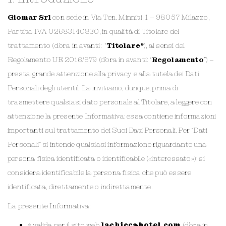
Giomar Srl
con sede in Via Ten. Minniti, 1 – 98057 Milazzo,
Partita IVA 02683140830, in qualità di Titolare del
trattamento (d’ora in avanti: “
Titolare”
), ai sensi del
Regolamento UE 2016/679 (d’ora in avanti: “
Regolamento
”) –
presta grande attenzione alla privacy e alla tutela dei Dati
Personali degli utentil. La invitiamo, dunque, prima di
trasmettere qualsiasi dato personale al Titolare, a leggere con
attenzione la presente Informativa: essa contiene informazioni
importanti sul trattamento dei Suoi Dati Personali. Per “Dati
Personali” si intende qualsiasi informazione riguardante una
persona fisica identificata o identificabile («interessato»); si
considera identificabile la persona fisica che può essere
identificata, direttamente o indirettamente.
La presente Informativa:
è valida per il sito web
lachiccahotel.com
(d’ora in