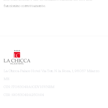
funzionino correttamente.
La Chicca Palace Hotel Via Ten. N. la Rosa, 1, 98057 Milazzo
ME
CIN: IT083049A1ODYHWNBM
CIR: 19083049A250164