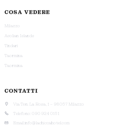
COSA VEDERE
Milazzo
Aeolian Islands
Tindari
Taormina
Taormina
CONTATTI
Via Ten. La Rosa, 1 – 98057 Milazzo
Telefono: 090 924 0151
Email:info@lachiccahotel.com